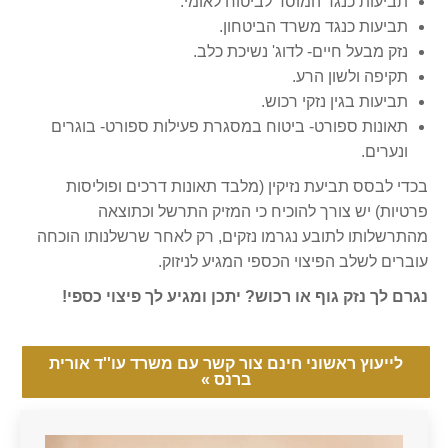
תביעות כנגד המוסד לביטוח לאומי.
תביעות כנגד משרד הביטחון.
נזק מבעל חיים- לדוג' נשיכת כלב.
תקיפה ולשון הרע.
תביעות בגין נזקי רכוש.
תאונות ספורט- ביטוח במסגרת פעילות ספורט- בוגרים
ונערים.
בכדי לבסס תביעת נזיקין (מלבד תאונות דרכים ופוליסות
פרטיות) יש צורך להוכיח כי המזיק התרשל וכתוצאה
מהתרשלותו לתובע נגרמו נזקים, רק לאחר שרשלנותו הוכחה
עוברים לשלב הפיצוי הכספי המגיע לניזוק.
נגרם לך נזק גוף או רכוש? יתכן ומגיע לך פיצוי כספי!
לייעוץ ראשוני חינם צור קשר עם משרד עו''ד אורית
ברנס »