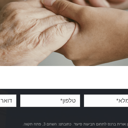
ית ברנס לתחום תביעות סיעוד. כתובתנו: השחם 3, פתח תקווה.